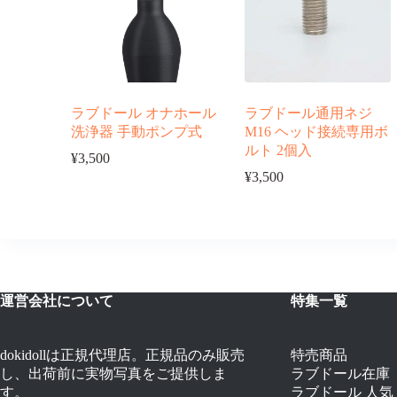
ラブドール オナホール
ラブドール通用ネジ
洗浄器 手動ポンプ式
M16 ヘッド接続専用ボ
ルト 2個入
¥
3,500
¥
3,500
運営会社について
特集一覧
dokidollは正規代理店。正規品のみ販売
特売商品
し、出荷前に実物写真をご提供しま
ラブドール在庫
す。
ラブドール 人気