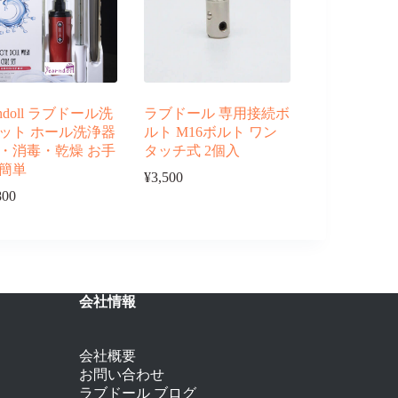
rndoll ラブドール洗
ラブドール 専用接続ボ
ット ホール洗浄器
ルト M16ボルト ワン
・消毒・乾燥 お手
タッチ式 2個入
簡単
¥
3,500
800
会社情報
会社概要
お問い合わせ
ラブドール ブログ