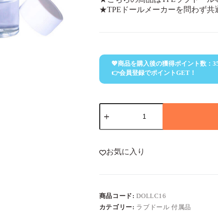
★TPEドールメーカーを問わず
💖商品を購入後の獲得ポイント数：
3
👉会員登録でポイントGET！
TPE
ラ
ブ
ド
ー
お気に入り
ル
専
用
接
着
商品コード:
DOLLC16
剤
8ml
カテゴリー:
ラブドール 付属品
個