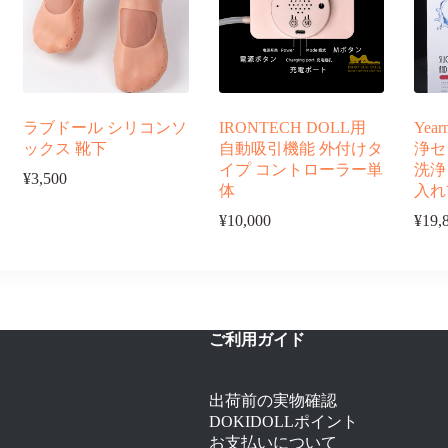
ラブドール シリコンソ
IRONTECH DOLL用
Yea
ックス 靴下
自動吸引機能 外付けタ
浄セ
イプ コントローラー単
洗浄
¥
3,500
体
入れ
¥
10,000
¥
19,
ご利用ガイド
出荷前の実物確認
DOKIDOLLポイント
お支払いについて