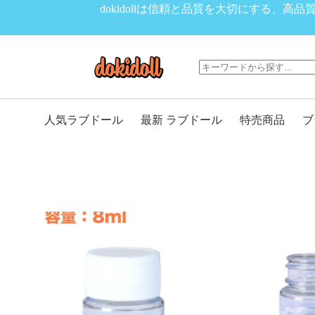
コ
dokidollは信頼と品質を大切にする
ン
テ
ン
ツ
へ
ス
キ
人気ラブドール
最新 ラブドール
特売商品
ブ
ッ
プ