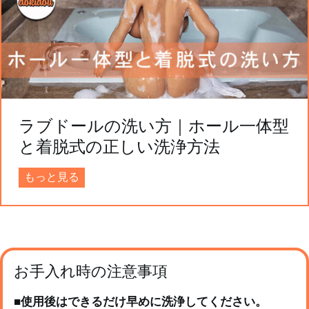
ラブドールの洗い方｜ホール一体型
と着脱式の正しい洗浄方法
ラ
もっと見る
ブ
ド
ー
ル
の
洗
お手入れ時の注意事項
い
方
■
使用後はできるだけ早めに洗浄してください。
｜