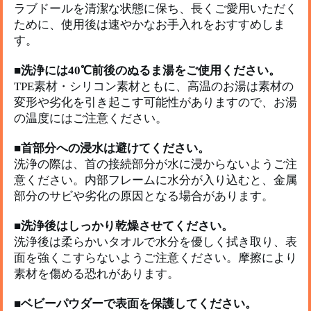
ラブドールを清潔な状態に保ち、長くご愛用いただく
ホ
ために、使用後は速やかなお手入れをおすすめしま
ー
す。
ル
一
■
洗浄には40℃前後のぬるま湯をご使用ください。
体
型
TPE素材・シリコン素材ともに、高温のお湯は素材の
と
変形や劣化を引き起こす可能性がありますので、お湯
着
の温度にはご注意ください。
脱
式
■
首部分への浸水は避けてください。
の
洗浄の際は、首の接続部分が水に浸からないようご注
正
意ください。内部フレームに水分が入り込むと、金属
し
部分のサビや劣化の原因となる場合があります。
い
洗
■
洗浄後はしっかり乾燥させてください。
浄
洗浄後は柔らかいタオルで水分を優しく拭き取り、表
方
面を強くこすらないようご注意ください。摩擦により
法
素材を傷める恐れがあります。
■
ベビーパウダーで表面を保護してください。