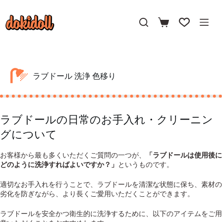
コ
ン
テ
ン
ツ
へ
ス
ラブドール 洗浄 色移り
キ
ッ
プ
ラブドールの日常のお手入れ・クリーニン
グについて
お客様から最も多くいただくご質問の一つが、
「ラブドールは使用後に
どのように洗浄すればよいですか？」
というものです。
適切なお手入れを行うことで、ラブドールを清潔な状態に保ち、素材の
劣化を防ぎながら、より長くご愛用いただくことができます。
ラブドールを安全かつ衛生的に洗浄するために、以下のアイテムをご用