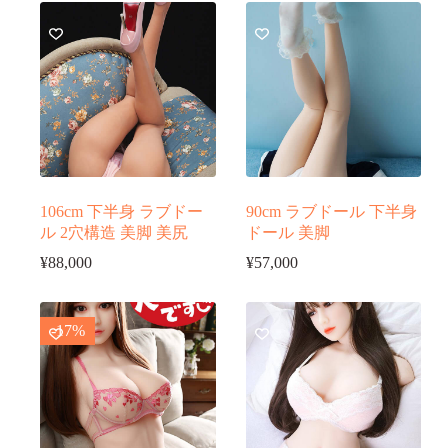
106cm 下半身 ラブドー
90cm ラブドール 下半身
ル 2穴構造 美脚 美尻
ドール 美脚
¥
88,000
¥
57,000
-17%