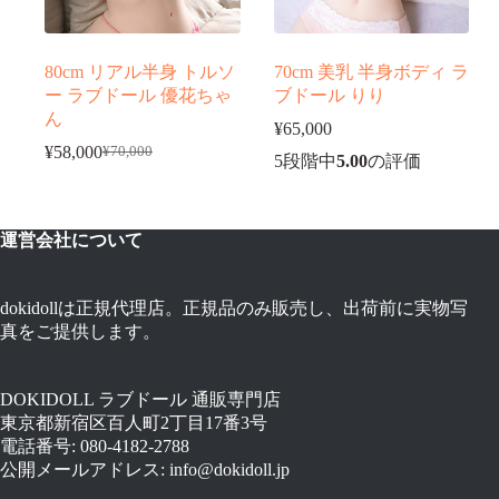
80cm リアル半身 トルソ
70cm 美乳 半身ボディ ラ
ー ラブドール 優花ちゃ
ブドール りり
ん
¥
65,000
¥
58,000
¥
70,000
5段階中
5.00
の評価
元
現
の
在
価
の
格
価
運営会社について
は
格
¥70,000
は
で
¥58,000
dokidollは正規代理店。正規品のみ販売し、出荷前に実物写
し
で
真をご提供します。
た。
す。
DOKIDOLL ラブドール 通販専門店
東京都新宿区百人町2丁目17番3号
電話番号: 080-4182-2788
公開メールアドレス: info@dokidoll.jp