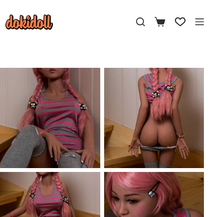
コ
ン
テ
ン
ツ
へ
ス
キ
ッ
プ