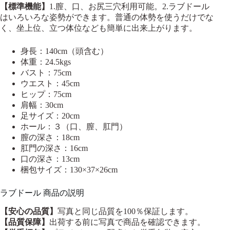
【標準機能】
1.膣、口、お尻三穴利用可能。2.ラブドール
はいろいろな姿勢ができます。普通の体勢を使うだけでな
く、坐上位、立つ体位なども簡単に出来上がります。
身長：140cm（頭含む）
体重：24.5kgs
バスト：75cm
ウエスト：45cm
ヒップ：75cm
肩幅：30cm
足サイズ：20cm
ホール：３（口、膣、肛門）
膣の深さ：18cm
肛門の深さ：16cm
口の深さ：13cm
梱包サイズ：130×37×26cm
ラブドール 商品の説明
【安心の品質】
写真と同じ品質を100％保証します。
【品質保障】
出荷する前に写真で商品を確認できます。