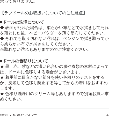
承っておりません。
【
ラブドールのお取扱いについてのご注意点
】
■
ドールの洗浄について
◆ 表面が汚れた場合は、柔らかい布などで水拭きして汚れ
を落とした後、ベビーパウダーを薄く塗布してください。
◆ それでも取り切れない汚れは、ベンジンで拭き取ってか
ら柔らかい布で水拭きをしてください。
※取れない汚れもありますのでご注意ください。
■
ドールの色移りについて
★ 黒、赤、紫などの濃い色合いの服や衣類の素材によって
は、ドールに色移りする場合がございます。
★ 着用前に目立たない部分を使い色移りのテストをする
か、洗濯して色移り防止する等してからの着用をおすすめ
します。
★ 色移り洗浄用のクリーム等もありますので別途お買い求
めください。
納期・配送について