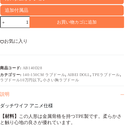
追加付属品
140cm
お買い物カゴに追加
ダ
ッ
チ
ワ
お気に入り
イ
フ
ア
ニ
商品コード:
AB140D28
メ
顔
カテゴリー:
140-150CM ラブドール
,
AIBEI DOLL
,
TPEラブドール
,
Syuri
ラブドール10万円以下
,
小さい胸ラブドール
個
説明
ダッチワイフ アニメ仕様
【材料】
この人形は金属骨格を持つTPE製です。柔らかさ
と触り心地の良さが優れています。