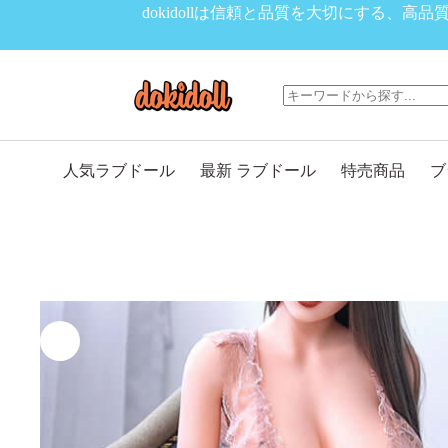
コ
dokidollは信頼と品質を大切にする
ン
テ
ン
ツ
へ
ス
キ
人気ラブドール
最新 ラブドール
特売商品
ブ
ッ
プ