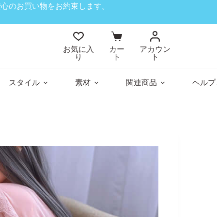
、安心のお買い物をお約束します。
お気に入
カー
アカウン
り
ト
ト
スタイル
素材
関連商品
ヘルプ