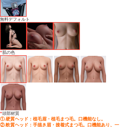
無料デフォルト
*
肌の色
*
頭部材質
①.硬質ヘッド：植毛眉・植毛まつ毛。口機能なし。
②.軟質ヘッド：手描き眉・接着式まつ毛。口機能あり、一