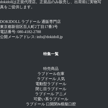
dokidollは正規代理店。正規品のみ販売し、出荷前に実物写
で
で
¥247,500
¥283,500
真をご提供します。
し
で
し
で
た。
す。
た。
す。
DOKIDOLL ラブドール 通販専門店
東京都新宿区百人町2丁目17番3号
電話番号: 080-4182-2788
公開メールアドレス: info@dokidoll.jp
特集一覧
特売商品
ラブドール在庫
ラブドール 人気
電動型ラブドール
閉じ目ラブドール
ラブドール アニメ
可愛い系ラブドール
ラブドール 口開閉&模擬口腔