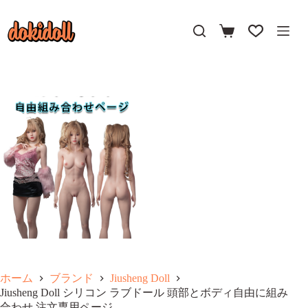
コ
ン
テ
ン
ツ
へ
ス
キ
ッ
プ
ホーム
ブランド
Jiusheng Doll
Jiusheng Doll シリコン ラブドール 頭部とボディ自由に組み
合わせ 注文専用ページ