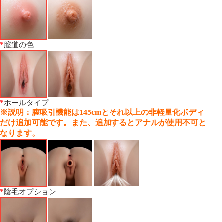
*
膣道の色
*
ホールタイプ
※説明：膣吸引機能は145cmとそれ以上の非軽量化ボディ
だけ追加可能です。また、追加するとアナルが使用不可と
なります。
*
陰毛オプション