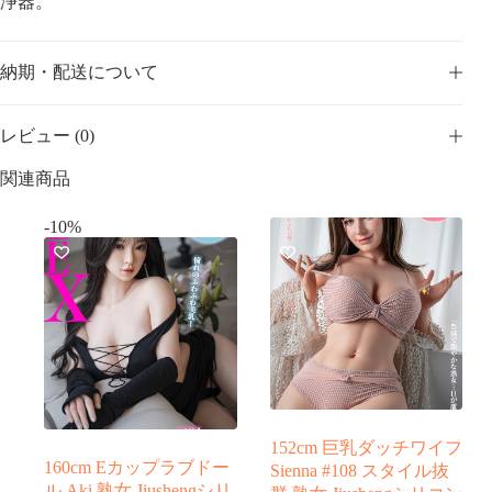
浄器。
組
み
合
納期・配送について
わ
せ
注
レビュー (0)
文
専
関連商品
用
ペ
ー
-10%
ジ
個
152cm 巨乳ダッチワイフ
160cm Eカップラブドー
Sienna #108 スタイル抜
ル Aki 熟女 Jiushengシリ