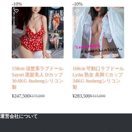
-10%
-10%
価
の
価
の
格
価
格
価
は
格
は
格
¥275,000
¥265,000
は
は
で
で
¥247,500
¥238,500
し
で
し
で
た。
す。
た。
す。
158cm 清楚系ラブドール
168cm 可動口ラブドール
Sayuri 黒髪美人 Dカップ
Lydia 熟女 美脚 Cカップ
30.6KG Jiushengシリコン
34KG Jiushengシリコン
製
製
¥
247,500
¥
283,500
¥
275,000
¥
315,000
元
現
元
現
の
在
の
在
価
の
価
の
運営会社について
格
価
格
価
は
格
は
格
¥275,000
¥315,000
は
は