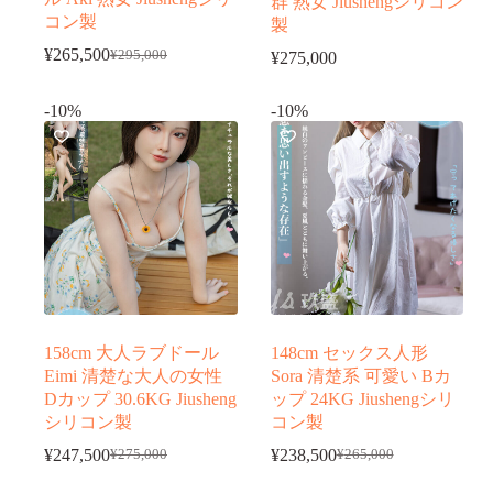
群 熟女 Jiushengシリコン
コン製
製
¥
265,500
¥
295,000
¥
275,000
元
現
の
在
価
の
-10%
-10%
格
価
は
格
¥295,000
は
で
¥265,500
し
で
た。
す。
158cm 大人ラブドール
148cm セックス人形
Eimi 清楚な大人の女性
Sora 清楚系 可愛い Bカ
Dカップ 30.6KG Jiusheng
ップ 24KG Jiushengシリ
シリコン製
コン製
¥
247,500
¥
238,500
¥
275,000
¥
265,000
元
現
元
現
の
在
の
在