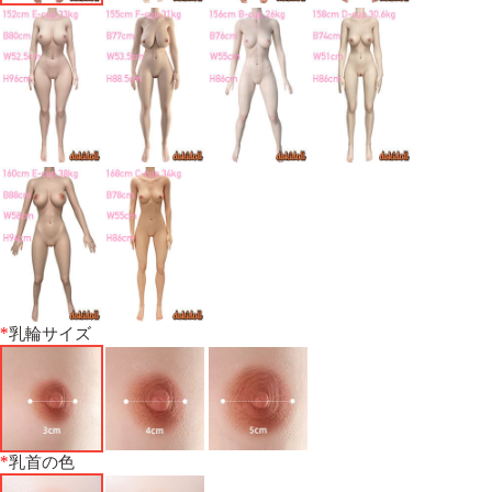
*
乳輪サイズ
*
乳首の色