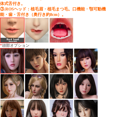
体式舌付き。
③.ROSヘッド：植毛眉・植毛まつ毛。口機能・顎可動機
能・歯・舌付き（奥行き約8cm）。
*
頭部オプション