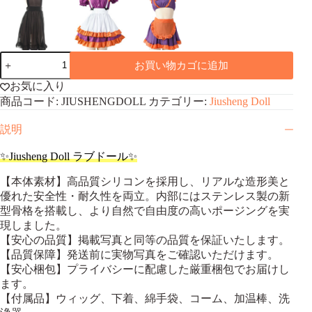
Jiusheng
お買い物カゴに追加
Doll
シ
お気に入り
リ
商品コード:
JIUSHENGDOLL
カテゴリー:
Jiusheng Doll
コ
ン
説明
ラ
ブ
✨Jiusheng Doll ラブドール✨
ド
ー
【本体素材】高品質シリコンを採用し、リアルな造形美と
ル
優れた安全性・耐久性を両立。内部にはステンレス製の新
頭
型骨格を搭載し、より自然で自由度の高いポージングを実
部
現しました。
と
【安心の品質】掲載写真と同等の品質を保証いたします。
ボ
デ
【品質保障】発送前に実物写真をご確認いただけます。
ィ
【安心梱包】プライバシーに配慮した厳重梱包でお届けし
自
ます。
由
【付属品】ウィッグ、下着、綿手袋、コーム、加温棒、洗
に