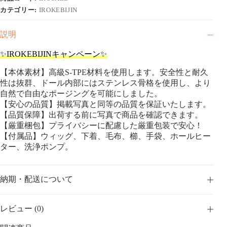
文
で
カテゴリー:
IROKEBIJIN
「野
球
説明
帽
＋
✨IROKEBIJINキャンペーン✨
下
着」
【本体素材】高級S-TPE材料を使用します。安全性と耐久
プ
性は抜群、ドール内部にはステンレス骨格を使用し、より
レ
自然で自由なポージングを可能にしました。
ゼ
【安心の品質】掲載写真と同等の品質を保証いたします。
ン
【品質保障】出荷する前に写真で商品を確認できます。
ト
S-
【厳重梱包】プライバシーに配慮した厳重包装で安心！
TPE
【付属品】ウィッグ、下着、毛布、櫛、手袋、ホールヒー
製
ター、洗浄ポンプ。
ラ
ブ
ド
納期・配送について
ー
ル
頭
レビュー (0)
部
と