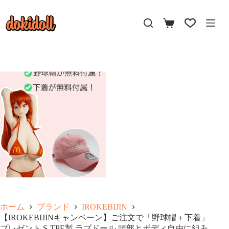
コ
ン
テ
ン
ツ
へ
ス
キ
ッ
プ
ホーム
ブランド
IROKEBIJIN
【IROKEBIJINキャンペーン】ご注文で「野球帽＋下着」
プレゼント S-TPE製 ラブドール 頭部とボディ自由に組み