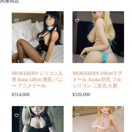
関連商品
ボ
デ
ィ
自
由
に
組
み
合
わ
せ
個
IROKEBIJIN シリコン人
IROKEBIJIN 160cmラブ
形 Kana 148cm 美乳 バニ
ドール Azuka 巨乳 フル
ー アニメドール
シリコン 二次元 人形
¥
314,600
¥
320,000