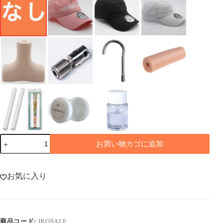
【IROKEBIJIN
お買い物カゴに追加
キ
ャ
ン
ペ
お気に入り
ー
ン】
ご
注
商品コード:
IROSALE