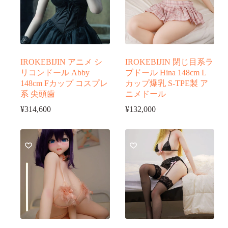
IROKEBIJIN アニメ シ
IROKEBIJIN 閉じ目系ラ
リコンドール Abby
ブドール Hina 148cm L
148cm Fカップ コスプレ
カップ爆乳 S-TPE製 ア
系 尖頭歯
ニメドール
¥
314,600
¥
132,000