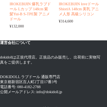
IROKEBIJIN 爆乳ラブド
IROKEBIJIN loveドール
ール Lカップ 148cm 紫
ShioriA 148cm 美乳 アニ
髪Yui-B S-TPE製 アニメ
メ人形 高級シリコン
ドール
¥
314,600
¥
132,000
運営会社について
dokidollは正規代理店。正規品のみ販売し、出荷前に実物写
真をご提供します。
DOKIDOLL ラブドール 通販専門店
東京都新宿区百人町2丁目17番3号
電話番号: 080-4182-2788
公開メールアドレス: info@dokidoll.jp