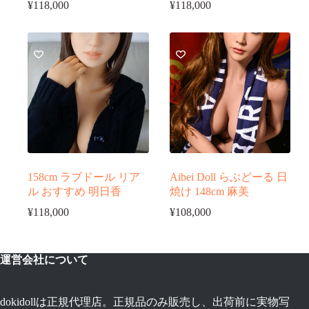
¥
118,000
¥
118,000
158cm ラブドール リア
Aibei Doll らぶどーる 日
ル おすすめ 明日香
焼け 148cm 麻美
¥
118,000
¥
108,000
運営会社について
dokidollは正規代理店。正規品のみ販売し、出荷前に実物写