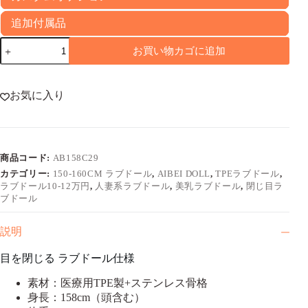
追加付属品
158cm
お買い物カゴに追加
目
を
閉
じ
お気に入り
る
ラ
ブ
ド
商品コード:
AB158C29
ー
ル
カテゴリー:
150-160CM ラブドール
,
AIBEI DOLL
,
TPEラブドール
,
添
ラブドール10-12万円
,
人妻系ラブドール
,
美乳ラブドール
,
閉じ目ラ
い
ブドール
寝
Mayumi
説明
個
目を閉じる ラブドール仕様
素材：医療用TPE製+ステンレス骨格
身長：158cm（頭含む）