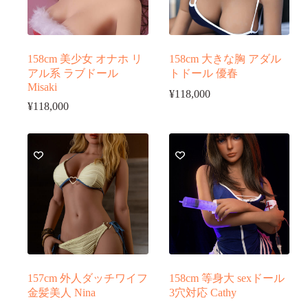
158cm 美少女 オナホ リ
158cm 大きな胸 アダル
アル系 ラブドール
トドール 優春
Misaki
¥
118,000
¥
118,000
157cm 外人ダッチワイフ
158cm 等身大 sexドール
金髪美人 Nina
3穴対応 Cathy