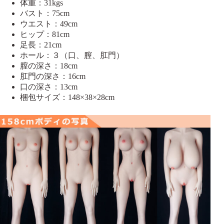
体重：31kgs
バスト：75cm
ウエスト：49cm
ヒップ：81cm
足長：21cm
ホール：３（口、膣、肛門）
膣の深さ：18cm
肛門の深さ：16cm
口の深さ：13cm
梱包サイズ：148×38×28cm