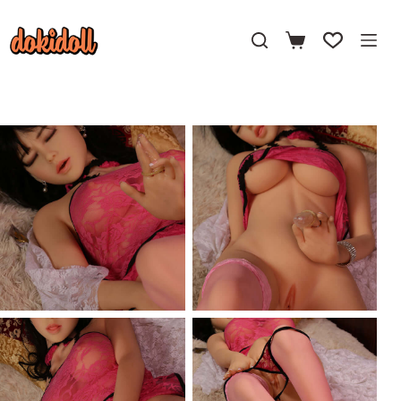
コ
ン
テ
ン
ツ
へ
ス
キ
ッ
プ