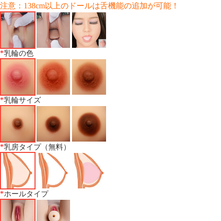
注意：138cm以上のドールは舌機能の追加が可能！
*
乳輪の色
*
乳輪サイズ
*
乳房タイプ（無料）
*
ホールタイプ