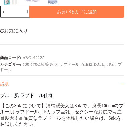
【写
お買い物カゴに追加
真
と
同
じ
お気に入り
服
無
料】
160cm
商品コード:
ABC160225
ブ
ル
カテゴリー:
160-170CM 等身 大 ラブドール
,
AIBEI DOLL
,
TPEラブ
ー
ドール
肌
ラ
説明
ブ
ド
ブルー肌 ラブドール仕様
ー
ル
【このSakiについて】清純派美人はSakiで、身長160cmのブ
清
ルー肌 ラブドール、Fカップ巨乳、セクシーなお尻でも注
純
目度大！高品質なラブドールを体験したい場合は、Sakiを
派
お試しください。
Saki
個