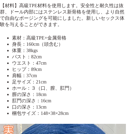
【材料】高級TPE材料を使用します。安全性と耐久性は抜
群、ドール内部にはステンレス新骨格を使用し、より自然
で自由なポージングを可能にしました。新しいセックス体
験を与えることができます。
素材：高級TPE+金属骨格
身長：160cm（頭含む）
体重：38kgs
バスト：82cm
ウエスト：47cm
ヒップ：89cm
肩幅：37cm
足サイズ：21cm
ホール：３（口、膣、肛門）
膣の深さ：18cm
肛門の深さ：16cm
口の深さ：13cm
梱包サイズ：148×38×28cm