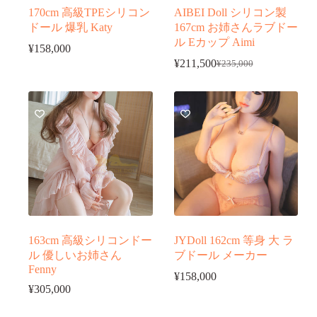
170cm 高級TPEシリコン
AIBEI Doll シリコン製
ドール 爆乳 Katy
167cm お姉さんラブドー
ル Eカップ Aimi
¥
158,000
¥
211,500
¥
235,000
元
現
の
在
価
の
格
価
は
格
¥235,000
は
で
¥211,500
し
で
た。
す。
163cm 高級シリコンドー
JYDoll 162cm 等身 大 ラ
ル 優しいお姉さん
ブドール メーカー
Fenny
¥
158,000
¥
305,000