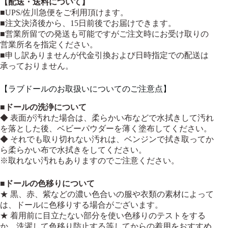
【配送・送料について】
■UPS/佐川急便をご利用頂けます。
■注文決済後から、15日前後でお届けできます。
■営業所留での発送も可能ですがご注文時にお受け取りの
営業所名を指定ください。
■申し訳ありませんが代金引換および日時指定での配送は
承っておりません。
【ラブドールのお取扱いについてのご注意点】
■
ドールの洗浄について
◆ 表面が汚れた場合は、柔らかい布などで水拭きして汚れ
を落とした後、ベビーパウダーを薄く塗布してください。
◆ それでも取り切れない汚れは、ベンジンで拭き取ってか
ら柔らかい布で水拭きをしてください。
※取れない汚れもありますのでご注意ください。
■
ドールの色移りについて
★ 黒、赤、紫などの濃い色合いの服や衣類の素材によって
は、ドールに色移りする場合がございます。
★ 着用前に目立たない部分を使い色移りのテストをする
か、洗濯して色移り防止する等してからの着用をおすすめ