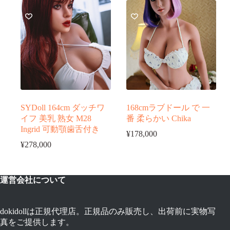
SYDoll 164cm ダッチワ
168cmラブドール で 一
イフ 美乳 熟女 M28
番 柔らかい Chika
Ingrid 可動顎歯舌付き
¥
178,000
¥
278,000
運営会社について
dokidollは正規代理店。正規品のみ販売し、出荷前に実物写
真をご提供します。