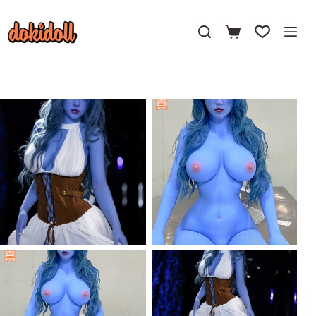
コ
ン
テ
ン
ツ
へ
ス
キ
ッ
プ