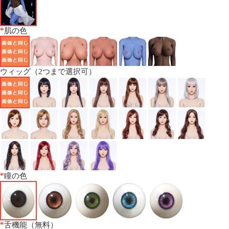
*
肌の色
ウィッグ（2つまで選択可）
*
瞳の色
*
舌機能（無料）