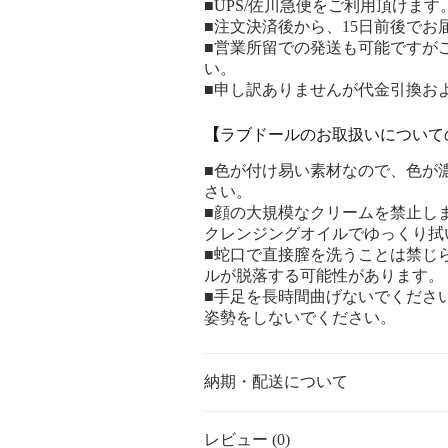
■UPS/佐川急便をご利用頂けます
■注文決済後から、15日前後でお
■営業所留での発送も可能ですが
い。
■申し訳ありませんが代金引換お
【
ラブドールのお取扱いについて
■色が付け易い素材なので、色が
さい。
■顔の大規模なクリームを禁止し
クレンジングオイルでゆっくり拭
■蛇口で直接膣を洗うことは禁じ
ルが脱落する可能性があります。
■手足を長時間曲げないでくださ
姿勢をしないでください。
納期・配送について
レビュー (0)