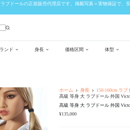
、高品質ラブドールの正規販売代理店です。掲載写真＝実物保証で
ランド
身長
価格区間
体型
ホーム
身長
150-160cm ラ
高級 等身 大 ラブドール 外国 Victori
高級 等身 大 ラブドール 外国 Victori
¥
135,000