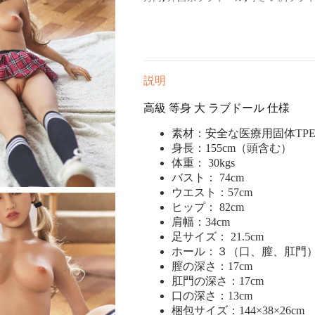
Victoria
155cm
個
説明
高級 等身 大 ラブドール 仕様
素材：安全な医療用固体TP
身長：155cm（頭含む）
体重： 30kgs
バスト： 74cm
ウエスト：57cm
ヒップ： 82cm
肩幅：34cm
足サイズ： 21.5cm
ホール：３（口、膣、肛門
膣の深さ：17cm
肛門の深さ：17cm
口の深さ：13cm
梱包サイズ：144×38×26cm