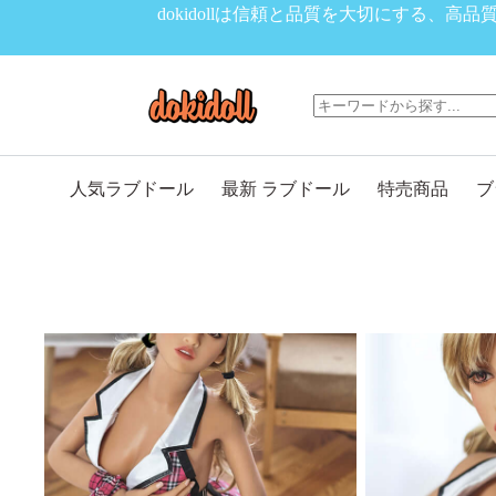
コ
dokidollは信頼と品質を大切にする
ン
テ
ン
ツ
へ
ス
キ
人気ラブドール
最新 ラブドール
特売商品
ブ
ッ
プ