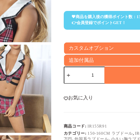
💖商品を購入後の獲得ポイント数：
1
👉会員登録でポイントGET！
カスタムオプション
追加付属品
高
級
等
身
大
お気に入り
ラ
ブ
ド
ー
ル
商品コード:
IR155R91
外
カテゴリー:
150-160CM ラブドール
,
I
国
万円
,
外国系ラブドール
,
小さい胸ラブ