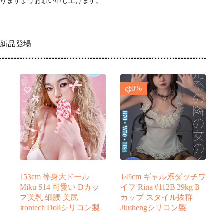
りますようお願い申し上げます。
新品登場
-10%
153cm 等身大ドール
149cm ギャル系ダッチワ
Miku S14 可愛い Dカッ
イフ Rina #112B 29kg B
プ美乳 細腰 美尻
カップ スタイル抜群
Irontech Dollシリコン製
Jiushengシリコン製