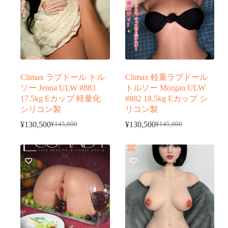
Climax ラブドール トル
Climax 軽量ラブドール
ソー Jenna ULW #883
トルソー Morgan ULW
17.5kg Eカップ 軽量化
#882 18.5kg Eカップ シ
シリコン製
リコン製
¥
130,500
¥
130,500
¥
145,000
¥
145,000
元
現
元
現
の
在
の
在
価
の
価
の
格
価
格
価
は
格
は
格
¥145,000
¥145,000
は
は
で
で
¥130,500
¥130,500
し
で
し
で
た。
す。
た。
す。