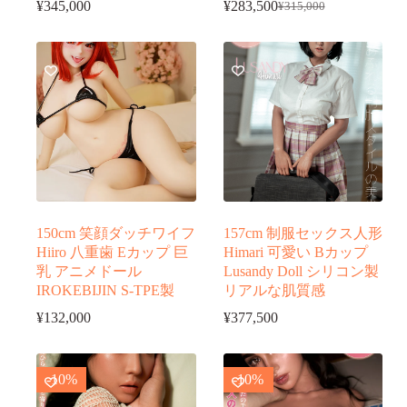
¥
345,000
¥
283,500
¥
315,000
元
現
の
在
価
の
格
価
は
格
¥315,000
は
で
¥283,500
し
で
た。
す。
150cm 笑顔ダッチワイフ
157cm 制服セックス人形
Hiiro 八重歯 Eカップ 巨
Himari 可愛い Bカップ
乳 アニメドール
Lusandy Doll シリコン製
IROKEBIJIN S-TPE製
リアルな肌質感
¥
132,000
¥
377,500
-10%
-10%