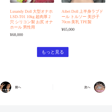
Lusandy Doll 大型オナホ
Aibei Doll 上半身ラブド
LSD-T01 10kg 超肉厚 2
ール トルソー 美沙子
穴 シリコン製 お尻 オナ
70cm 美乳 TPE製
ホール 男性用
¥
65,000
¥
68,000
もっと見る
前へ
次へ