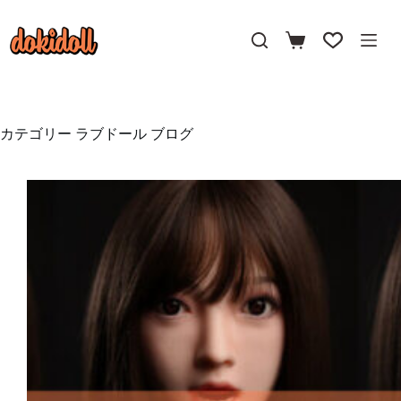
コ
ン
テ
ン
ツ
へ
ス
カテゴリー
ラブドール ブログ
キ
ッ
プ